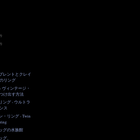
0)
0)
ブレントとクレイ
のリング
P - ヴィンテージ・
つけ出す方法
ング - ウルトラ
ンス
リング - Twin
 ring
ッグの水族館
ッグ、