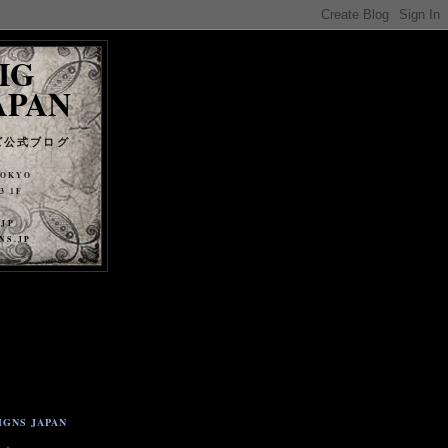
IG
APAN
ズ公式ブログ
TOKYO
 1F
.JP
NS.JP
IGNS JAPAN