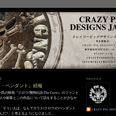
CRAZY P
DESIGNS J
クレイジーピッグデザイン
東京旗艦店:
CRAZY PIG DESIGNS 
東京都世田谷区北沢2-30-3
03-6407-8158
CRAZYPIGDESIGNS
INFO＠CRAZYPIGDEIG
日
PROFILE
ウ・ペンダント』続報
氏の映画『クロウ/飛翔伝説(The Crow)』のファンと
人や顧客とこの作品について話をすることが少なか
「そういえば、なんでカラス(クロウ)のペンダント
CRAZY PIG DES
んだ?」と考えるようになりました。