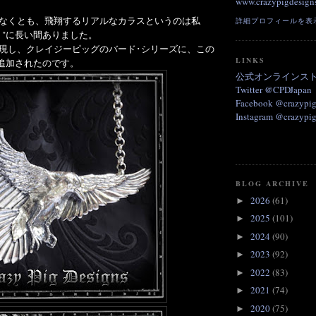
www.crazypigdesigns
なくとも、飛翔するリアルなカラスというのは私
詳細プロフィールを表
ト"に長い間ありました。
現し、クレイジーピッグのバード･シリーズに、この
LINKS
が追加されたのです。
公式オンラインス
Twitter @CPDJapan
Facebook @crazypig
Instagram @crazypig
BLOG ARCHIVE
2026
(61)
►
2025
(101)
►
2024
(90)
►
2023
(92)
►
2022
(83)
►
2021
(74)
►
2020
(75)
►