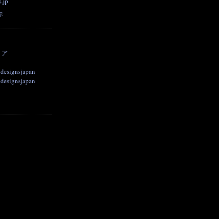
.jp
示
トア
designsjapan
designsjapan