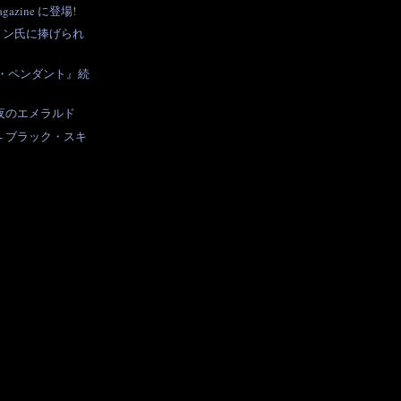
gazine に登場!
トン氏に捧げられ
・ペンダント』続
 夜のエメラルド
- ブラック・スキ