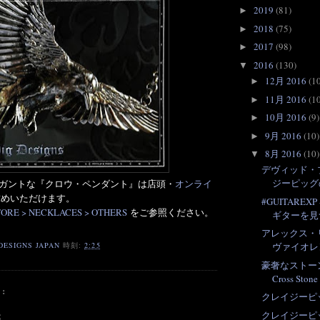
2019
(81)
►
2018
(75)
►
2017
(98)
►
2016
(130)
▼
12月 2016
(1
►
11月 2016
(1
►
10月 2016
(9)
►
9月 2016
(10)
►
8月 2016
(10)
▼
デヴィッド・
ジーピッグ
ガントな『クロウ・ペンダント』は店頭・
オンライ
めいただけます。
#GUITAREX
TORE > NECKLACES > OTHERS
をご参照ください。
ギターを見
アレックス・リ
DESIGNS JAPAN
時刻:
2:25
ヴァイオレ
豪奢なストーン・
Cross Stone
:
クレイジーピ
クレイジーピ
稿